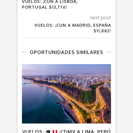
VUELOS: ¡CUN A LISBOA,
PORTUGAL $13,776!
next post
VUELOS: ¡CUN A MADRID, ESPAÑA
$11,882!
OPORTUNIDADES SIMILARES
VUELOS:
🦙
¡CDMX A LIMA, PERÚ
CD