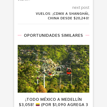
next post
VUELOS: ¡CDMX A SHANGHÁI,
CHINA DESDE $20,240!
OPORTUNIDADES SIMILARES
¡TODO MÉXICO A MEDELLÍN
VUE
$3,058!
(POR $1,090 AGREGA 3
CU