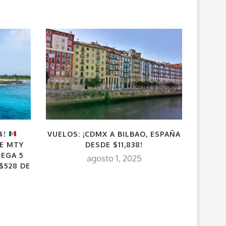
4!
VUELOS: ¡CDMX A BILBAO, ESPAÑA
¡C
DE MTY
DESDE $11,838!
(T
REGA 5
agosto 1, 2025
$528 DE