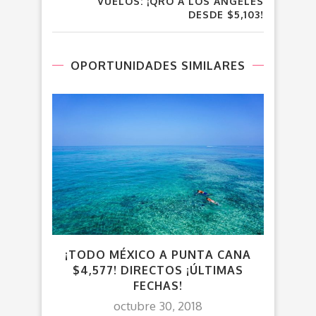
VUELOS: ¡QRO A LOS ÁNGELES
DESDE $5,103!
OPORTUNIDADES SIMILARES
¡TODO MÉXICO A PUNTA CANA
V
$4,577! DIRECTOS ¡ÚLTIMAS
TAI
FECHAS!
octubre 30, 2018