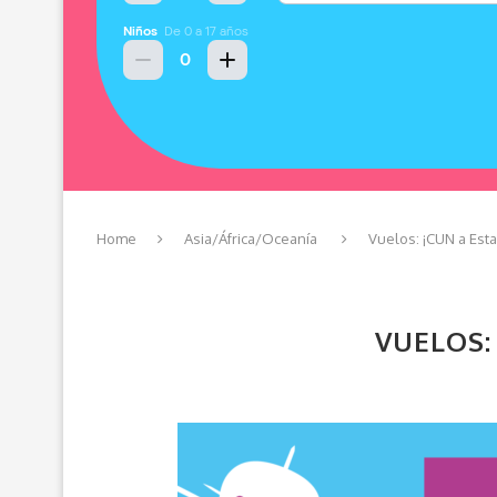
Home
Asia/África/Oceanía
Vuelos: ¡CUN a Est
VUELOS: