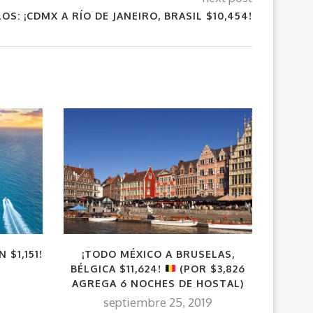
OS: ¡CDMX A RÍO DE JANEIRO, BRASIL $10,454!
 $1,151!
¡TODO MÉXICO A BRUSELAS,
VUEL
BÉLGICA $11,624!
(POR $3,826
GUAT
AGREGA 6 NOCHES DE HOSTAL)
CUN
septiembre 25, 2019