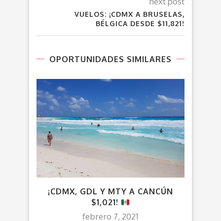
next post
VUELOS: ¡CDMX A BRUSELAS,
BÉLGICA DESDE $11,821!
OPORTUNIDADES SIMILARES
¡CDMX, GDL Y MTY A CANCÚN
¡CD
$1,021!
$3
HO
febrero 7, 2021