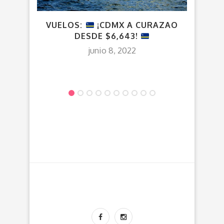
VUELOS:
¡CDMX A CURAZAO
VUEL
DESDE $6,643!
junio 8, 2022