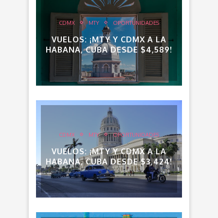
CDMX
MTY
OPORTUNIDADES
VUELOS: ¡MTY Y CDMX A LA
HABANA, CUBA DESDE $4,589!
CDMX
MTY
OPORTUNIDADES
VUELOS: ¡MTY Y CDMX A LA
HABANA, CUBA DESDE $3,424!